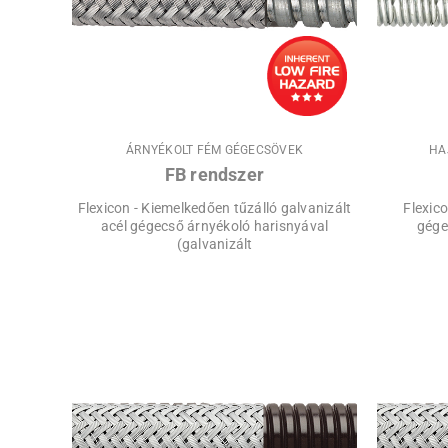
ÁRNYÉKOLT FÉM GÉGECSÖVEK
HA
FB rendszer
Flexicon - Kiemelkedően tűzálló galvanizált
Flexico
acél gégecső árnyékoló harisnyával
gégec
(galvanizált