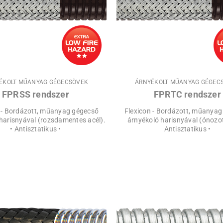
ÉKOLT MŰANYAG GÉGECSÖVEK
ÁRNYÉKOLT MŰANYAG GÉGEC
FPRSS rendszer
FPRTC rendszer
 - Bordázott, műanyag gégecső
Flexicon - Bordázott, műanya
harisnyával (rozsdamentes acél).
árnyékoló harisnyával (ónozott
• Antisztatikus •
Antisztatikus •