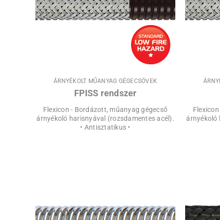
ÁRNYÉKOLT MŰANYAG GÉGECSÖVEK
ÁRNY
FPISS rendszer
Flexicon - Bordázott, műanyag gégecső
Flexicon
árnyékoló harisnyával (rozsdamentes acél).
árnyékoló 
• Antisztatikus •