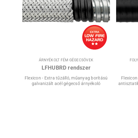
ÁRNYÉKOLT FÉM GÉGECSÖVEK
FOL
LFHUBRD rendszer
Flexicon - Extra tűzálló, műanyag borítású
Flexicon
galvanizált acél gégecső árnyékoló
antisztati