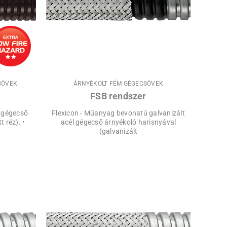
SÖVEK
ÁRNYÉKOLT FÉM GÉGECSÖVEK
FSB rendszer
g gégecső
Flexicon - Műanyag bevonatú galvanizált
 réz). •
acél gégecső árnyékoló harisnyával
(galvanizált