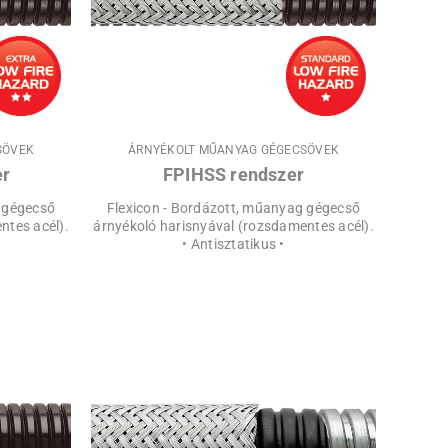
SÖVEK
ÁRNYÉKOLT MŰANYAG GÉGECSÖVEK
er
FPIHSS rendszer
g gégecső
Flexicon - Bordázott, műanyag gégecső
ntes acél).
árnyékoló harisnyával (rozsdamentes acél).
• Antisztatikus •