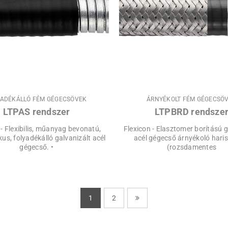
YADÉKÁLLÓ FÉM GÉGECSÖVEK
ÁRNYÉKOLT FÉM GÉGECSÖ
LTPAS rendszer
LTPBRD rendsze
 - Flexibilis, műanyag bevonatú,
Flexicon - Elasztomer borítású g
kus, folyadékálló galvanizált acél
acél gégecső árnyékoló hari
gégecső. •
(rozsdamentes
1
2