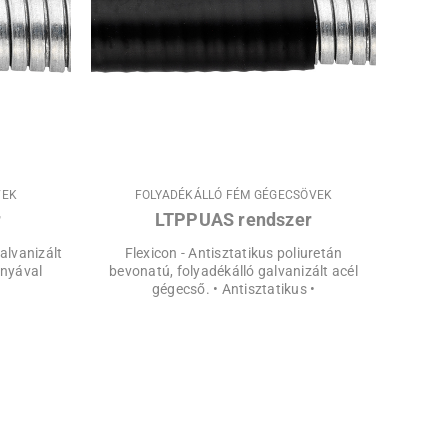
VEK
FOLYADÉKÁLLÓ FÉM GÉGECSÖVEK
r
LTPPUAS rendszer
alvanizált
Flexicon - Antisztatikus poliuretán
snyával
bevonatú, folyadékálló galvanizált acél
gégecső. • Antisztatikus •