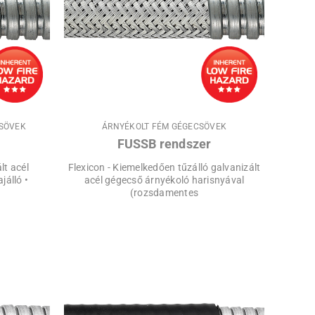
CSÖVEK
ÁRNYÉKOLT FÉM GÉGECSÖVEK
FUSSB rendszer
ált acél
Flexicon - Kiemelkedően tűzálló galvanizált
jálló •
acél gégecső árnyékoló harisnyával
•
(rozsdamentes