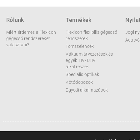
Rólunk
Termékek
Nyila
Miért érdemes a Flexicon
Flexicon flexibilis gégecső
Jogi ny
gégecső rendszereket
rendszerek
Adatvé
választani?
Tömszelencék
Vákuum átvezetések és
egyéb HV/UHV
alkatrészek
Speciális optikák
Kötődobozok
Egyedi alkalmazások
© 2023 - Metlok Engineering Kft.