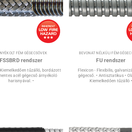
NYÉKOLT FÉM GÉGECSÖVEK
BEVONAT NÉLKÜLI FÉM GÉGE
FSSBRD rendszer
FU rendszer
- Kiemelkedően tűzálló, bordázott
Flexicon - Flexibilis, galvaniz
entes acél gégecső árnyékoló
gégecső. • Antisztatikus • Ola
harisnyával. •
Kiemelkedően tűzálló 