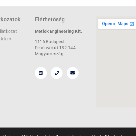
tkozatok
Elérhetőség
ilatkozat
Metlok Engineering Kft.
delem
1116 Budapest,
Fehérvári út 132-144.
Magyarország