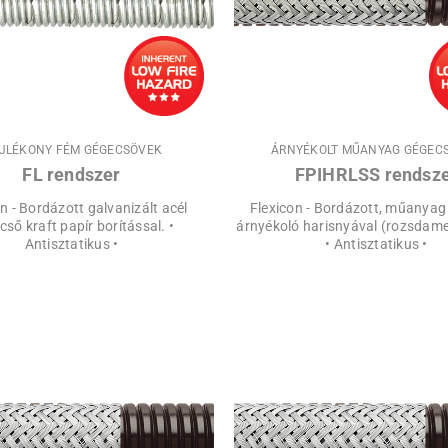
JLÉKONY FÉM GÉGECSÖVEK
ÁRNYÉKOLT MŰANYAG GÉGEC
FL rendszer
FPIHRLSS rendsz
n - Bordázott galvanizált acél
Flexicon - Bordázott, műanya
ső kraft papír borítással. •
árnyékoló harisnyával (rozsdame
Antisztatikus •
• Antisztatikus •