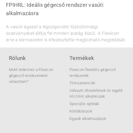
FPIHRL: Ideális gégecső rendszer vasúti
alkalmazásra
A vasúti ágazat a legszigorúbb tűzbiztonsági
szabványokat állítja fel minden iparág közül. A Flexicon
erre a környezetre is kifejlesztette megbízható megoldását.
Rólunk
Termékek
Miért érdemes a Flexicon
Flexicon flexibilis gégecső
gégecső rendszereket
rendszerek
választani?
Tömszelencék
Vákuum átvezetések és egyéb
HV/UHV alkatrészek
Speciális optikák
Kötődobozok
Egyedi alkalmazások