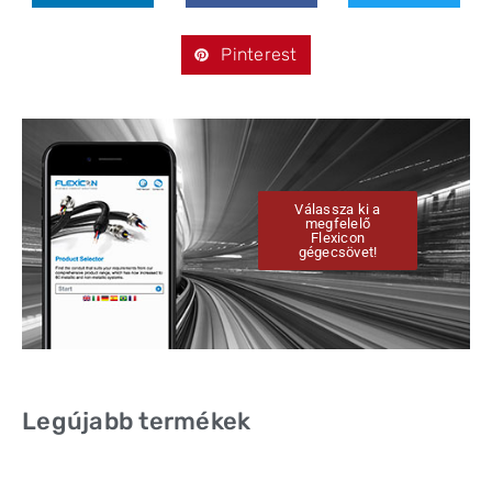
Pinterest
Válassza ki a
megfelelő
Flexicon
gégecsövet!
Legújabb termékek