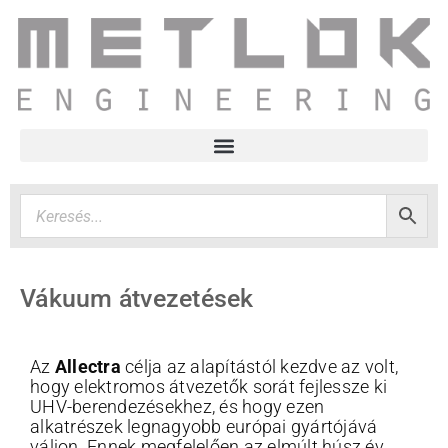
Vákuum átvezetések
Az
Allectra
célja az alapítástól kezdve az volt,
hogy elektromos átvezetők sorát fejlessze ki
UHV-berendezésekhez, és hogy ezen
alkatrészek legnagyobb európai gyártójává
váljon. Ennek megfelelően az elmúlt húsz év