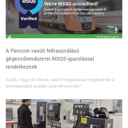
A Flexicon vasúti felhasználású
gégecsőrendszerei RISQS-igazolással
rendelkeznek
Tudta, hogy az Atkore vasúti megoldásai megfelelnek a
legmagasabb iparági szabványoknak?