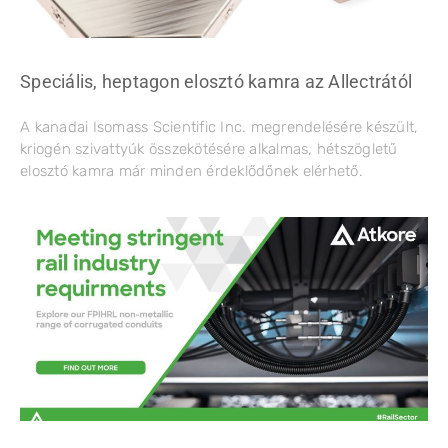
Speciális, heptagon elosztó kamra az Allectrától
A kanadai Isomass Scientific Inc. megrendelésére készült,
kriogén szivattyúk összekötésére alkalmas, hétszögletű
elosztó kamra már minden érdeklődőnek elérhető.