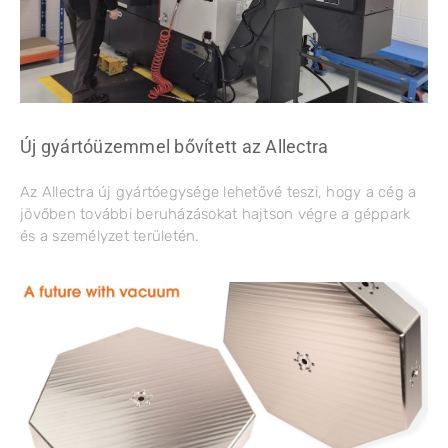
Új gyártóüzemmel bővített az Allectra
Az Allectra új gyártóegysége lehetővé teszi, hogy a cég a
jövőben további beruházásokat hajtson végre a géppark
és a személyzet területén.