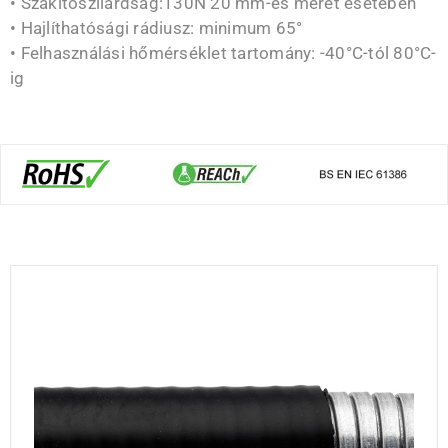
• Szakítószilárdság:130N 20 mm-es méret esetében
• Hajlíthatósági rádiusz: minimum 65°
• Felhasználási hőmérséklet tartomány: -40°C-tól 80°C-
ig