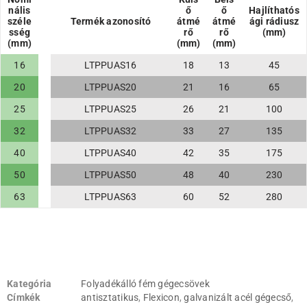
nális
ő
ő
Hajlíthatós
széle
Termék azonosító
átmé
átmé
ági rádiusz
sség
rő
rő
(mm)
(mm)
(mm)
(mm)
16
LTPPUAS16
18
13
45
20
LTPPUAS20
21
16
65
25
LTPPUAS25
26
21
100
32
LTPPUAS32
33
27
135
40
LTPPUAS40
42
35
175
50
LTPPUAS50
48
40
230
63
LTPPUAS63
60
52
280
Kategória
Folyadékálló fém gégecsövek
Címkék
antisztatikus
,
Flexicon
,
galvanizált acél gégecső
,