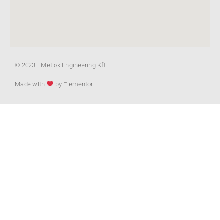
© 2023 - Metlok Engineering Kft.
Made with
by Elementor​​