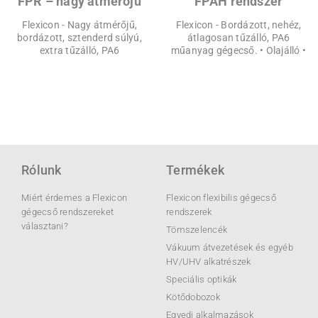
FPR – nagy átmérőjű
FPAH rendszer
Flexicon - Nagy átmérőjű,
Flexicon - Bordázott, nehéz,
bordázott, sztenderd súlyú,
átlagosan tűzálló, PA6
extra tűzálló, PA6
műanyag gégecső. • Olajálló •
Rólunk
Termékek
Miért érdemes a Flexicon
Flexicon flexibilis gégecső
gégecső rendszereket
rendszerek
választani?
Tömszelencék
Vákuum átvezetések és egyéb
HV/UHV alkatrészek
Speciális optikák
Kötődobozok
Egyedi alkalmazások