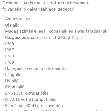
Flexicon – Antisztatikus poliuretán bevonatú,
folyadékálló galvanizált acél gégecső.
• Antisztatikus
• Olajálló
• Magas szinten ellenáll kopásnak és anyagfáradásnak
• Rezgés- és ütéstesztelt: EN61373 Kat. 2
• IP66
• IP67
• IP68
• IP69
• Halogén-, kén- és foszformentes
• Lángálló
• UV álló
• Kopásálló
• EN61386 kompatibilis
• REACH/RoHS kompatibilis
• Ellenállás: 400N erejű nyomás