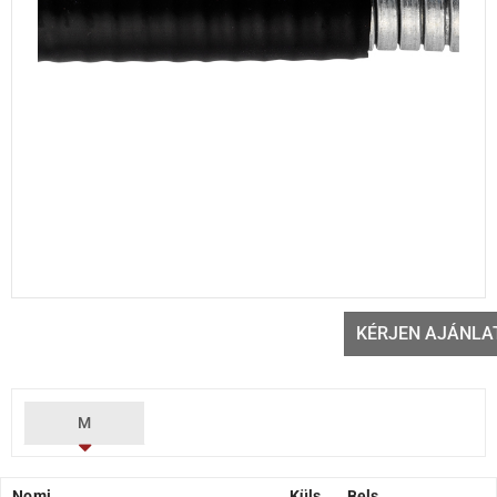
KÉRJEN AJÁNLA
M
Nomi
Küls
Bels