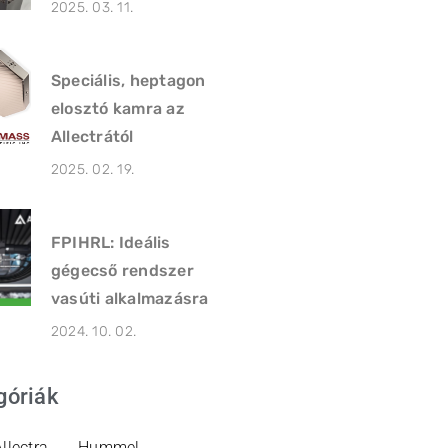
2025. 03. 11.
Speciális, heptagon
elosztó kamra az
Allectrától
2025. 02. 19.
FPIHRL: Ideális
gégecső rendszer
vasúti alkalmazásra
2024. 10. 02.
góriák
llectra
Hummel