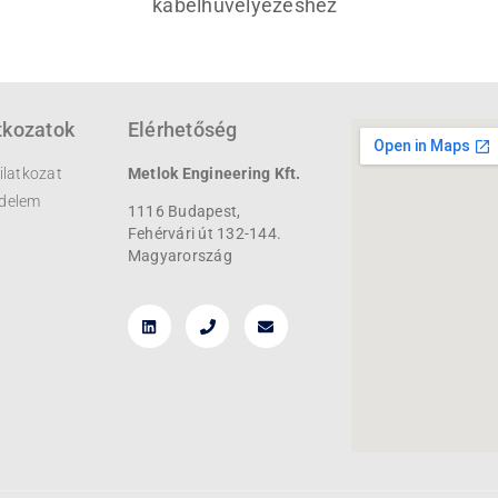
kábelhüvelyezéshez
tkozatok
Elérhetőség
ilatkozat
Metlok Engineering Kft.
delem
1116 Budapest,
Fehérvári út 132-144.
Magyarország