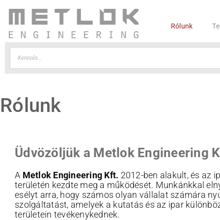
Rólunk
Te
Rólunk
Üdvözöljük a Metlok Engineering Kf
A
Metlok Engineering Kft.
2012-ben alakult, és az i
területén kezdte meg a működését. Munkánkkal elny
esélyt arra, hogy számos olyan vállalat számára ny
szolgáltatást, amelyek a kutatás és az ipar különb
területein tevékenykednek.