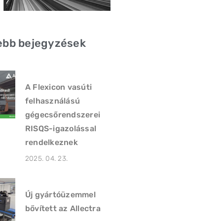
ebb bejegyzések
A Flexicon vasúti
felhasználású
gégecsőrendszerei
RISQS-igazolással
rendelkeznek
2025. 04. 23.
Új gyártóüzemmel
bővített az Allectra