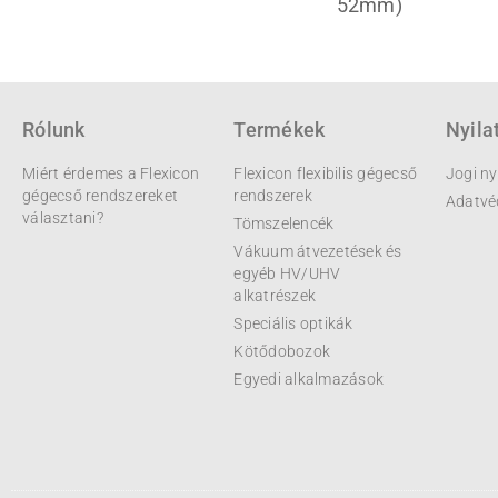
52mm)
Rólunk
Termékek
Nyila
Miért érdemes a Flexicon
Flexicon flexibilis gégecső
Jogi ny
gégecső rendszereket
rendszerek
Adatvé
választani?
Tömszelencék
Vákuum átvezetések és
egyéb HV/UHV
alkatrészek
Speciális optikák
Kötődobozok
Egyedi alkalmazások