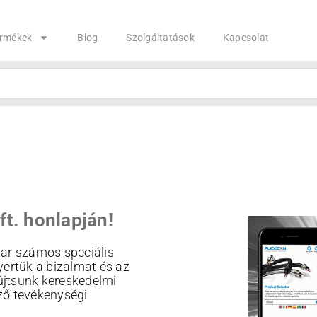
rmékek
Blog
Szolgáltatások
Kapcsolat
t. honlapján!
par számos speciális
ertük a bizalmat és az
újtsunk kereskedelmi
öző tevékenységi