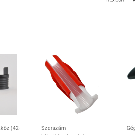
zköz (42-
Szerszám
Gég