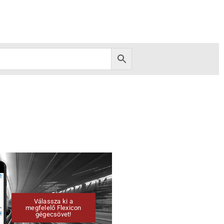
Válassza ki a
megfelelő Flexicon
gégecsövet!