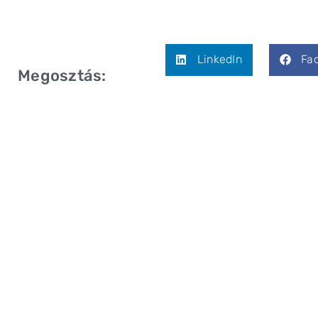
LinkedIn
Fa
Megosztás: