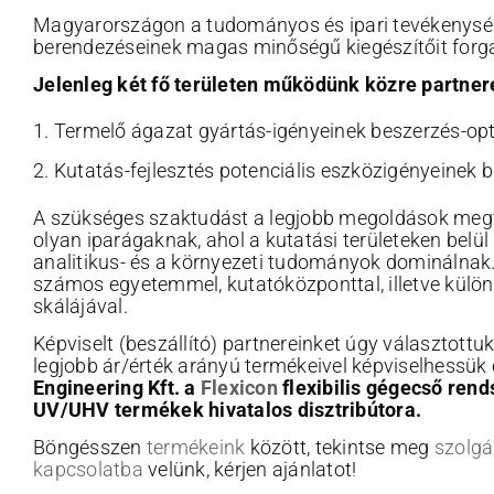
Magyarországon a tudományos és ipari tevékenysé
berendezéseinek magas minőségű kiegészítőit forg
Jelenleg két fő területen működünk közre partner
Termelő ágazat gyártás-igényeinek beszerzés-op
Kutatás-fejlesztés potenciális eszközigényeinek b
A szükséges szaktudást a legjobb megoldások megt
olyan iparágaknak, ahol a kutatási területeken belül 
analitikus- és a környezeti tudományok dominálna
számos egyetemmel, kutatóközponttal, illetve külö
skálájával.
Képviselt (beszállító) partnereinket úgy választottuk
legjobb ár/érték arányú termékeivel képviselhessük 
Engineering Kft. a
Flexicon
flexibilis gégecső ren
UV/UHV termékek hivatalos disztribútora.
Böngésszen
termékeink
között, tekintse meg
szolgá
kapcsolatba
velünk, kérjen ajánlatot!