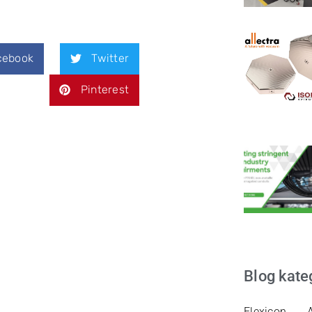
cebook
Twitter
Pinterest
Blog kate
Flexicon
A