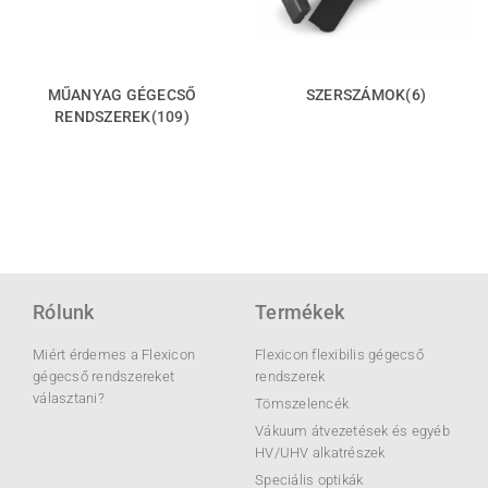
MŰANYAG GÉGECSŐ
SZERSZÁMOK
(6)
RENDSZEREK
(109)
Rólunk
Termékek
Miért érdemes a Flexicon
Flexicon flexibilis gégecső
gégecső rendszereket
rendszerek
választani?
Tömszelencék
Vákuum átvezetések és egyéb
HV/UHV alkatrészek
Speciális optikák