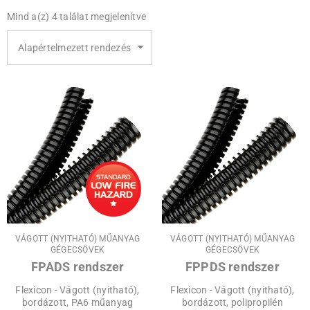
Mind a(z) 4 találat megjelenítve
Alapértelmezett rendezés
VÁGOTT (NYITHATÓ) MŰANYAG
VÁGOTT (NYITHATÓ) MŰANYAG
GÉGECSÖVEK
GÉGECSÖVEK
FPADS rendszer
FPPDS rendszer
Flexicon - Vágott (nyitható),
Flexicon - Vágott (nyitható),
bordázott, PA6 műanyag
bordázott, polipropilén