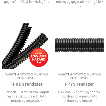
gégecső. • Olajálló • Halogén-,
műanyag gégecső. • Lángálló •
UV
VÁGOTT (NYITHATÓ) MŰANYAG
VÁGOTT (NYITHATÓ) MŰANYAG
GÉGECSÖVEK
GÉGECSÖVEK
FPRDS rendszer
FPYS rendszer
Flexicon - Extra tűzálló, vágott
Flexicon - Vágott (nyitható),
(nyitható), bordázott, PA6
bordázott, könnyű, PA6
műanyag gégecső. •
műanyag gégecső.