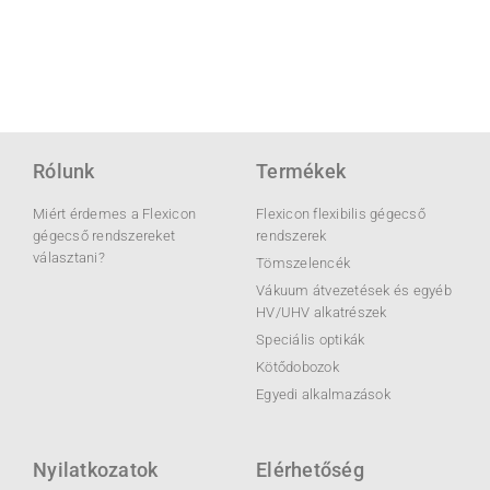
Rólunk
Termékek
Miért érdemes a Flexicon
Flexicon flexibilis gégecső
gégecső rendszereket
rendszerek
választani?
Tömszelencék
Vákuum átvezetések és egyéb
HV/UHV alkatrészek
Speciális optikák
Kötődobozok
Egyedi alkalmazások
Nyilatkozatok
Elérhetőség