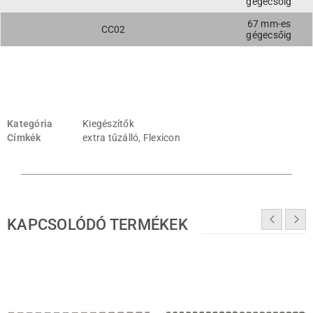
gégecsőig
67 mm-es
CC02
gégecsőig
Kategória
Kiegészítők
Címkék
extra tűzálló
,
Flexicon
KAPCSOLÓDÓ TERMÉKEK