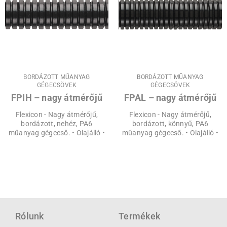
BORDÁZOTT MŰANYAG
BORDÁZOTT MŰANYAG
GÉGECSÖVEK
GÉGECSÖVEK
FPIH – nagy átmérőjű
FPAL – nagy átmérőjű
Flexicon - Nagy átmérőjű,
Flexicon - Nagy átmérőjű,
bordázott, nehéz, PA6
bordázott, könnyű, PA6
műanyag gégecső. • Olajálló •
műanyag gégecső. • Olajálló •
Rólunk
Termékek