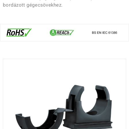
bordázott gégecsövekhez.