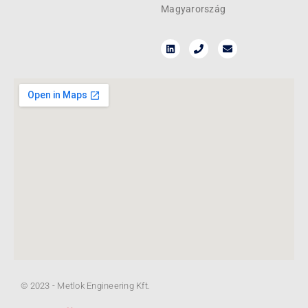
Magyarország
MBP 167555
160 mm
75 mm
55 mm
0201100600
MBP 167575
160 mm
75 mm
75 mm
© 2023 - Metlok Engineering Kft.