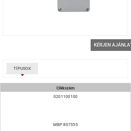
KÉRJEN AJÁNLA
TÍPUSOK
Cikkszám
0201100100
Típus
MBP 807555
Hosszúság