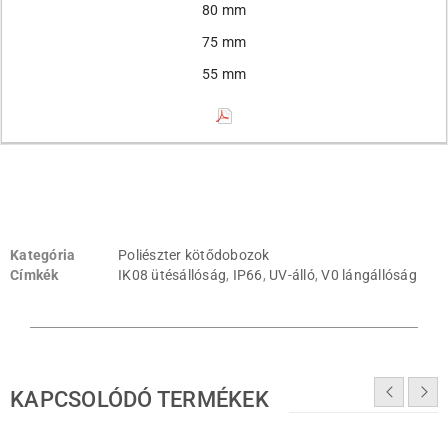
80 mm
Szélesség
75 mm
Magasság
55 mm
PDF
0201100200
Kategória
Poliészter kötődobozok
MBP 807575
Címkék
IK08 ütésállóság
,
IP66
,
UV-álló
,
V0 lángállóság
80 mm
75 mm
75 mm
KAPCSOLÓDÓ TERMÉKEK
0201100300