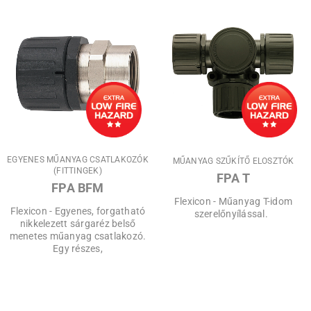
MBP 117550
110 mm
75 mm
50 mm
EGYENES MŰANYAG CSATLAKOZÓK
MŰANYAG SZŰKÍTŐ ELOSZTÓK
(FITTINGEK)
FPA T
FPA BFM
0201100350
Flexicon - Műanyag T-idom
Flexicon - Egyenes, forgatható
szerelőnyílással.
nikkelezett sárgaréz belső
menetes műanyag csatlakozó.
Egy részes,
MBP 117555
110 mm
75 mm