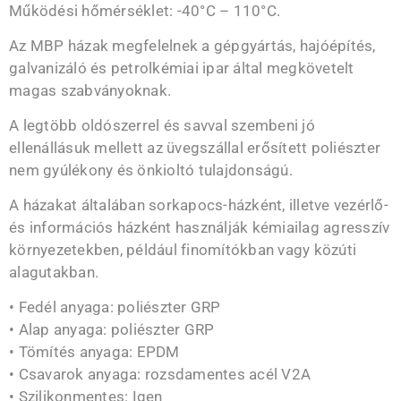
Működési hőmérséklet: -40°C – 110°C.
Az MBP házak megfelelnek a gépgyártás, hajóépítés,
galvanizáló és petrolkémiai ipar által megkövetelt
magas szabványoknak.
A legtöbb oldószerrel és savval szembeni jó
ellenállásuk mellett az üvegszállal erősített poliészter
nem gyúlékony és önkioltó tulajdonságú.
A házakat általában sorkapocs-házként, illetve vezérlő-
és információs házként használják kémiailag agresszív
környezetekben, például finomítókban vagy közúti
alagutakban.
• Fedél anyaga: poliészter GRP
• Alap anyaga: poliészter GRP
• Tömítés anyaga: EPDM
• Csavarok anyaga: rozsdamentes acél V2A
• Szilikonmentes: Igen