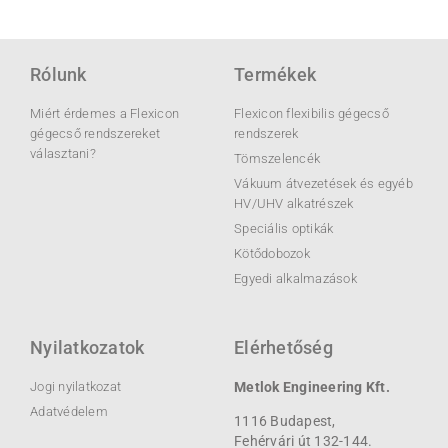
55 mm
Rólunk
Termékek
0201100400
Miért érdemes a Flexicon
Flexicon flexibilis gégecső
gégecső rendszereket
rendszerek
választani?
Tömszelencék
Vákuum átvezetések és egyéb
MBP 117575
HV/UHV alkatrészek
110 mm
Speciális optikák
Kötődobozok
75 mm
Egyedi alkalmazások
75 mm
Nyilatkozatok
Elérhetőség
0201100500
Jogi nyilatkozat
Metlok Engineering Kft.
Adatvédelem
1116 Budapest,
Fehérvári út 132-144.