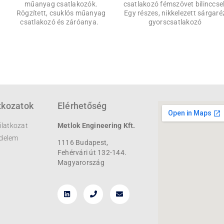
műanyag csatlakozók.
csatlakozó fémszövet bilinccsel
Rögzített, csuklós műanyag
Egy részes, nikkelezett sárgaré
csatlakozó és záróanya.
gyorscsatlakozó
tkozatok
Elérhetőség
ilatkozat
Metlok Engineering Kft.
delem
1116 Budapest,
Fehérvári út 132-144.
Magyarország