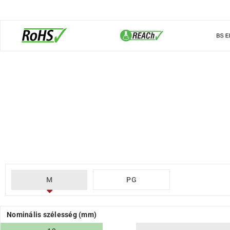
M
PG
Nominális szélesség (mm)