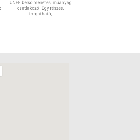
.
UNEF belső menetes, műanyag
menetes műanyag csatlakoz
z
csatlakozó. Egy részes,
ULTRA – Egy részes, külső
forgatható,