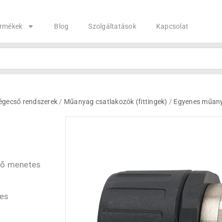
rmékek
Blog
Szolgáltatások
Kapcsolat
gecső rendszerek
/
Műanyag csatlakozók (fittingek)
/
Egyenes műanya
lső menetes
tes