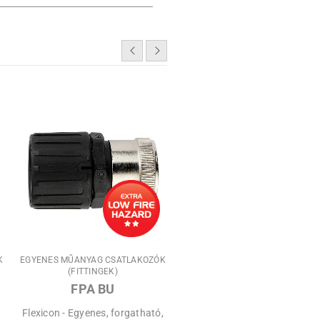
K
EGYENES MŰANYAG CSATLAKOZÓK
EGYENES MŰANYAG CSATLAKOZ
(FITTINGEK)
(FITTINGEK)
FPA BU
FPAU
Flexicon - Egyenes, forgatható,
Flexicon – Egyenes, külső