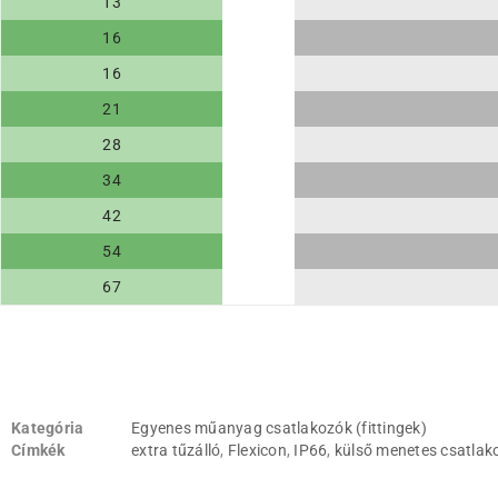
13
16
16
21
28
34
42
54
67
Kategória
Egyenes műanyag csatlakozók (fittingek)
Címkék
extra tűzálló
,
Flexicon
,
IP66
,
külső menetes csatlak