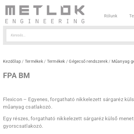
Rólunk
Te
Kezdőlap
/
Termékek
/
Termékek
/
Gégecső rendszerek
/
Műanyag gé
FPA BM
Flexicon –
Egyenes, forgatható nikkelezett sárgaréz kü
műanyag csatlakozó.
Egy részes, forgatható nikkelezett sárgaréz külső mene
gyorscsatlakozó.