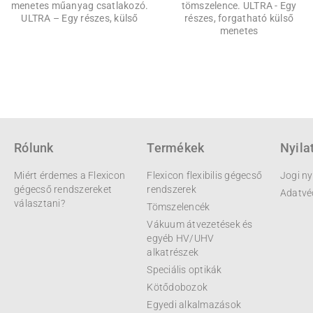
menetes műanyag csatlakozó.
tömszelence. ULTRA - Egy
ULTRA – Egy részes, külső
részes, forgatható külső
menetes
Rólunk
Termékek
Nyila
Miért érdemes a Flexicon
Flexicon flexibilis gégecső
Jogi ny
gégecső rendszereket
rendszerek
Adatvé
választani?
Tömszelencék
Vákuum átvezetések és
egyéb HV/UHV
alkatrészek
Speciális optikák
Kötődobozok
Egyedi alkalmazások